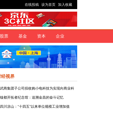
在线投稿
设为首页
加入收藏
股票
基金
资本
企业
财经视界
武商集团子公司拟收购小电科技为实现向商业科
镍都开拓者纪念馆：追溯金昌的奋斗记忆
四川凉山：“十四五”以来单位规模工业增加值