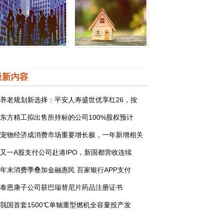
荣耀推出60系列手机“龙
疫情汹涌圣诞全球逾300
最新内容
养老规划新选择：平安人寿盛世优享红26，按
东方精工拟出售所持标的公司100%股权预计
宠物经济成消费市场重要增长极，一年新增相关
又一A股支付公司赴港IPO，新国都营收连续
年末消费季叠加金融惠民 百家银行APP支付
泰恩康子公司获巴瑞替尼片药品注册证书
我国首套1500℃单轴重型燃机全容量投产发