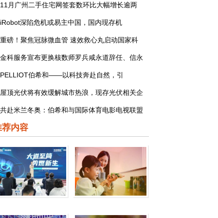
11月广州二手住宅网签套数环比大幅增长逾两
iRobot深陷危机或易主中国，国内现存机
重磅！聚焦冠脉微血管 速效救心丸启动国家科
金科服务宣布更换核数师罗兵咸永道辞任、信永
PELLIOT伯希和——以科技奔赴自然，引
屋顶光伏将有效缓解城市热浪，现存光伏相关企
共赴米兰冬奥：伯希和与国际体育电影电视联盟
推荐内容
迅达全新一代82%超高热
帮助其优质业务得到资本市