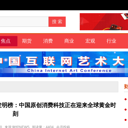
焦点
期货
消费
商业
宏观
行业
度发明榜：中国原创消费科技正在迎来全球黄金时
刻
3:40 来源:财经NEWS 阅读量：4404 会员投稿