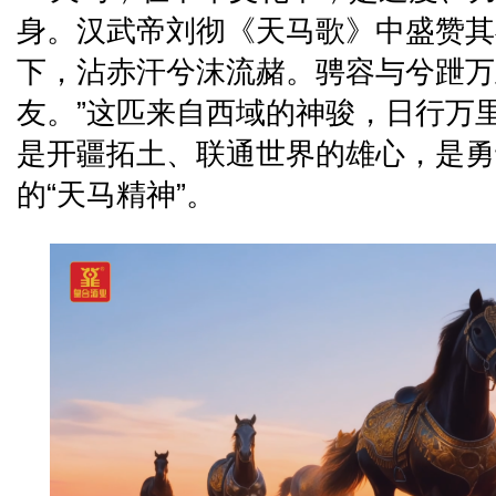
身。汉武帝刘彻《天马歌》中盛赞其
下，沾赤汗兮沫流赭。骋容与兮跇万
友。”这匹来自西域的神骏，日行万
是开疆拓土、联通世界的雄心，是勇
的“天马精神”。