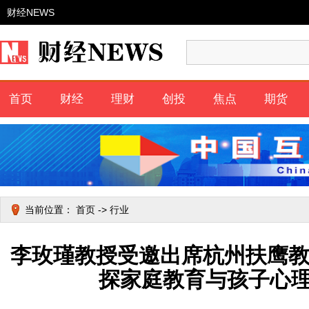
财经NEWS
首页
财经
理财
创投
焦点
期货
当前位置：
首页
->
行业
李玫瑾教授受邀出席杭州扶鹰教
探家庭教育与孩子心