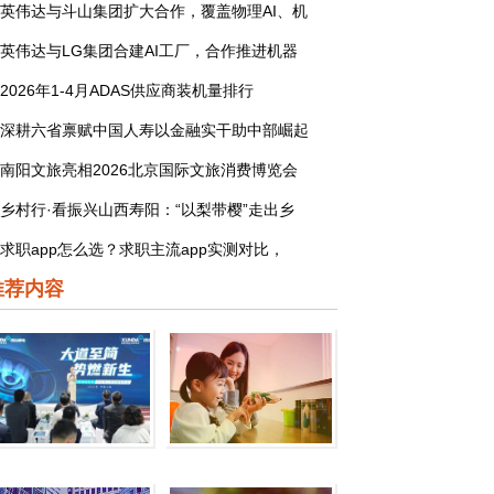
英伟达与斗山集团扩大合作，覆盖物理AI、机
英伟达与LG集团合建AI工厂，合作推进机器
2026年1-4月ADAS供应商装机量排行
深耕六省禀赋中国人寿以金融实干助中部崛起
南阳文旅亮相2026北京国际文旅消费博览会
乡村行·看振兴山西寿阳：“以梨带樱”走出乡
求职app怎么选？求职主流app实测对比，
推荐内容
迅达全新一代82%超高热
帮助其优质业务得到资本市