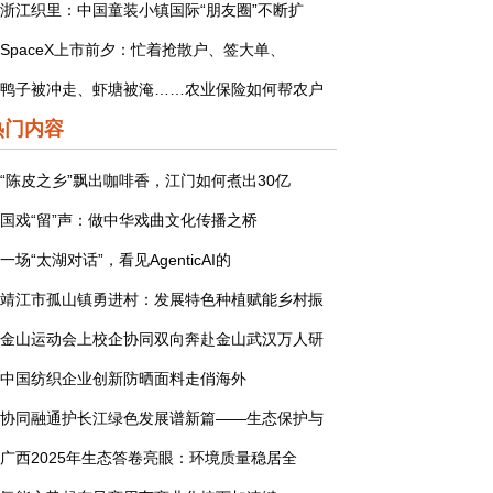
浙江织里：中国童装小镇国际“朋友圈”不断扩
SpaceX上市前夕：忙着抢散户、签大单、
鸭子被冲走、虾塘被淹……农业保险如何帮农户
热门内容
“陈皮之乡”飘出咖啡香，江门如何煮出30亿
国戏“留”声：做中华戏曲文化传播之桥
一场“太湖对话”，看见AgenticAI的
靖江市孤山镇勇进村：发展特色种植赋能乡村振
金山运动会上校企协同双向奔赴金山武汉万人研
中国纺织企业创新防晒面料走俏海外
协同融通护长江绿色发展谱新篇——生态保护与
广西2025年生态答卷亮眼：环境质量稳居全