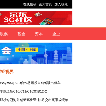
在线投稿
设为首页
加入收藏
股票
基金
资本
企业
财经视界
Waymo与B2U合作将退役自动驾驶出租车
零跑全新C10/C11/C16重塑12-2
双榜夺冠海外创新高比亚迪5月交出亮眼成绩单