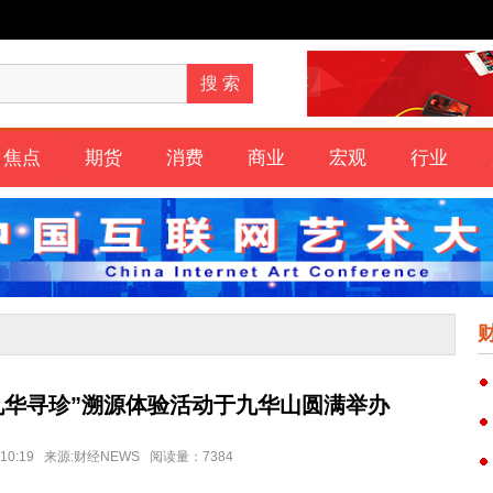
焦点
期货
消费
商业
宏观
行业
九华寻珍”溯源体验活动于九华山圆满举办
9 10:19 来源:财经NEWS 阅读量：7384