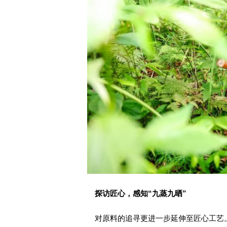
探访匠心，感知“九蒸九晒”
对原料的追寻更进一步延伸至匠心工艺